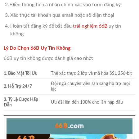
Điền thông tin cá nhân chính xác vào form đăng ký
Xác thực tài khoản qua email hoặc số điện thoại
Hoàn tất đăng ký để bắt đầu
trải nghiệm 66B
uy tín
không
Lý Do Chọn 66B Uy Tín Không
66B uy tín không được đánh giá cao nhờ:
1. Bảo Mật Tối Ưu
Thẻ xác thực 2 lớp và mã hóa SSL 256-bit
Đội ngũ chuyên viên sẵn sàng hỗ trợ mọi
2. Hỗ Trợ 24/7
lúc
3. Tỷ Lệ Cược Hấp
Ưu đãi lên đến 100% cho lần nạp đầu
Dẫn