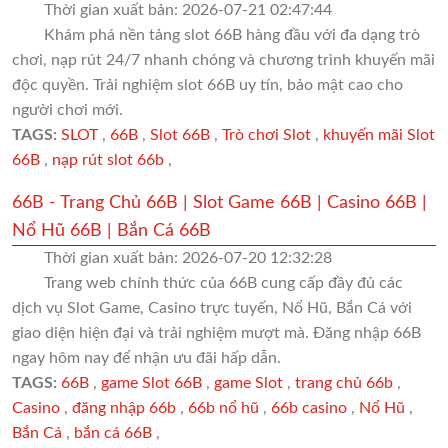
Thời gian xuất bản: 2026-07-21 02:47:44
Khám phá nền tảng slot 66B hàng đầu với đa dạng trò
chơi, nạp rút 24/7 nhanh chóng và chương trình khuyến mãi
độc quyền. Trải nghiệm slot 66B uy tín, bảo mật cao cho
người chơi mới.
TAGS:
SLOT
,
66B
,
Slot 66B
,
Trò chơi Slot
,
khuyến mãi Slot
66B
,
nạp rút slot 66b
,
66B - Trang Chủ 66B | Slot Game 66B | Casino 66B |
Nổ Hũ 66B | Bắn Cá 66B
Thời gian xuất bản: 2026-07-20 12:32:28
Trang web chính thức của 66B cung cấp đầy đủ các
dịch vụ Slot Game, Casino trực tuyến, Nổ Hũ, Bắn Cá với
giao diện hiện đại và trải nghiệm mượt mà. Đăng nhập 66B
ngay hôm nay để nhận ưu đãi hấp dẫn.
TAGS:
66B
,
game Slot 66B
,
game Slot
,
trang chủ 66b
,
Casino
,
đăng nhập 66b
,
66b nổ hũ
,
66b casino
,
Nổ Hũ
,
Bắn Cá
,
bắn cá 66B
,