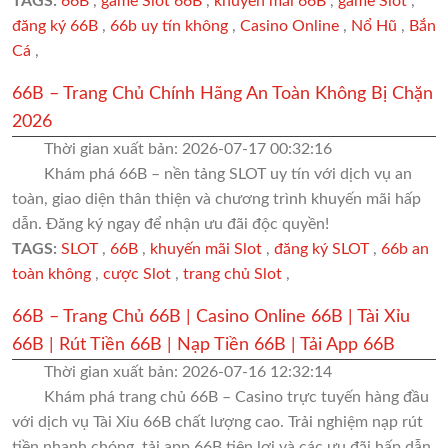
TAGS:
66B
,
game Slot 66B
,
khuyến mãi 66B
,
game Slot
,
đăng ký 66B
,
66b uy tín không
,
Casino Online
,
Nổ Hũ
,
Bắn
Cá
,
66B – Trang Chủ Chính Hãng An Toàn Không Bị Chặn
2026
Thời gian xuất bản: 2026-07-17 00:32:16
Khám phá 66B – nền tảng SLOT uy tín với dịch vụ an
toàn, giao diện thân thiện và chương trình khuyến mãi hấp
dẫn. Đăng ký ngay để nhận ưu đãi độc quyền!
TAGS:
SLOT
,
66B
,
khuyến mãi Slot
,
đăng ký SLOT
,
66b an
toàn không
,
cược Slot
,
trang chủ Slot
,
66B – Trang Chủ 66B | Casino Online 66B | Tài Xỉu
66B | Rút Tiền 66B | Nạp Tiền 66B | Tải App 66B
Thời gian xuất bản: 2026-07-16 12:32:14
Khám phá trang chủ 66B – Casino trực tuyến hàng đầu
với dịch vụ Tài Xỉu 66B chất lượng cao. Trải nghiệm nạp rút
tiền nhanh chóng, tải app 66B tiện lợi và các ưu đãi hấp dẫn