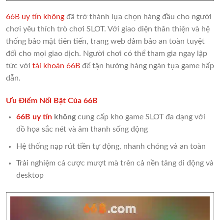
66B uy tín không
đã trở thành lựa chọn hàng đầu cho người
chơi yêu thích trò chơi SLOT. Với giao diện thân thiện và hệ
thống bảo mật tiên tiến, trang web đảm bảo an toàn tuyệt
đối cho mọi giao dịch. Người chơi có thể tham gia ngay lập
tức với
tài khoản 66B
để tận hưởng hàng ngàn tựa game hấp
dẫn.
Ưu Điểm Nổi Bật Của 66B
66B uy tín
không
cung cấp kho game SLOT đa dạng với
đồ họa sắc nét và âm thanh sống động
Hệ thống nạp rút tiền tự động, nhanh chóng và an toàn
Trải nghiệm cá cược mượt mà trên cả nền tảng di động và
desktop