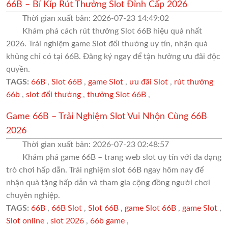
66B – Bí Kíp Rút Thưởng Slot Đỉnh Cấp 2026
Thời gian xuất bản: 2026-07-23 14:49:02
Khám phá cách rút thưởng Slot 66B hiệu quả nhất
2026. Trải nghiệm game Slot đổi thưởng uy tín, nhận quà
khủng chỉ có tại 66B. Đăng ký ngay để tận hưởng ưu đãi độc
quyền.
TAGS:
66B
,
Slot 66B
,
game Slot
,
ưu đãi Slot
,
rút thưởng
66b
,
slot đổi thưởng
,
thưởng Slot 66B
,
Game 66B – Trải Nghiệm Slot Vui Nhộn Cùng 66B
2026
Thời gian xuất bản: 2026-07-23 02:48:57
Khám phá game 66B – trang web slot uy tín với đa dạng
trò chơi hấp dẫn. Trải nghiệm slot 66B ngay hôm nay để
nhận quà tặng hấp dẫn và tham gia cộng đồng người chơi
chuyên nghiệp.
TAGS:
66B
,
66B Slot
,
Slot 66B
,
game Slot 66B
,
game Slot
,
Slot online
,
slot 2026
,
66b game
,