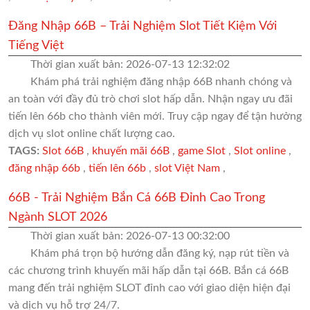
Đăng Nhập 66B – Trải Nghiệm Slot Tiết Kiệm Với
Tiếng Việt
Thời gian xuất bản: 2026-07-13 12:32:02
Khám phá trải nghiệm đăng nhập 66B nhanh chóng và
an toàn với đầy đủ trò chơi slot hấp dẫn. Nhận ngay ưu đãi
tiến lên 66b cho thành viên mới. Truy cập ngay để tận hưởng
dịch vụ slot online chất lượng cao.
TAGS:
Slot 66B
,
khuyến mãi 66B
,
game Slot
,
Slot online
,
đăng nhập 66b
,
tiến lên 66b
,
slot Việt Nam
,
66B - Trải Nghiệm Bắn Cá 66B Đỉnh Cao Trong
Ngành SLOT 2026
Thời gian xuất bản: 2026-07-13 00:32:00
Khám phá trọn bộ hướng dẫn đăng ký, nạp rút tiền và
các chương trình khuyến mãi hấp dẫn tại 66B. Bắn cá 66B
mang đến trải nghiệm SLOT đỉnh cao với giao diện hiện đại
và dịch vụ hỗ trợ 24/7.