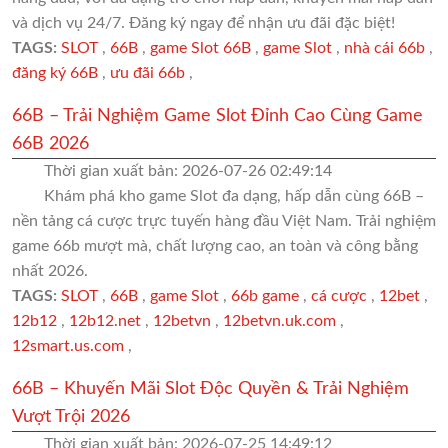
và dịch vụ 24/7. Đăng ký ngay để nhận ưu đãi đặc biệt!
TAGS:
SLOT
,
66B
,
game Slot 66B
,
game Slot
,
nhà cái 66b
,
đăng ký 66B
,
ưu đãi 66b
,
66B – Trải Nghiệm Game Slot Đỉnh Cao Cùng Game
66B 2026
Thời gian xuất bản: 2026-07-26 02:49:14
Khám phá kho game Slot đa dạng, hấp dẫn cùng 66B –
nền tảng cá cược trực tuyến hàng đầu Việt Nam. Trải nghiệm
game 66b mượt mà, chất lượng cao, an toàn và công bằng
nhất 2026.
TAGS:
SLOT
,
66B
,
game Slot
,
66b game
,
cá cược
,
12bet
,
12b12
,
12b12.net
,
12betvn
,
12betvn.uk.com
,
12smart.us.com
,
66B – Khuyến Mãi Slot Độc Quyền & Trải Nghiệm
Vượt Trội 2026
Thời gian xuất bản: 2026-07-25 14:49:12