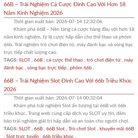
66B – Trải Nghiệm Cá Cược Đỉnh Cao Với Hơn 18
Năm Kinh Nghiệm 2026
Thời gian xuất bản: 2026-07-14 12:32:06
Khám phá 66B – Nền tảng cá cược hàng đầu với hơn 18
năm kinh nghiệm, tỷ lệ cược hấp dẫn cho thể thao và phỏm
66b. Trải nghiệm trò chơi điện tử, máy đánh bạc và sòng bạc
trực tiếp chất lượng cao.
TAGS:
SLOT
,
66B
,
cá cược thể thao
,
trò chơi điện tử
,
máy
đánh bạc
,
sòng bạc trực tiếp
,
phỏm 66b
,
66B – Trải Nghiệm Slot Đỉnh Cao Với 66b Triều Khúc
2026
Thời gian xuất bản: 2026-07-14 00:32:04
Khám phá trải nghiệm Slot ấn tượng tại 66B với 66b
triều khúc. Trang web cung cấp dịch vụ SLOT uy tín, đảm
bảo trải nghiệm giải trí hấp dẫn và an toàn cho người chơi.
TAGS:
SLOT
,
66B
,
66B Slot
,
Trò chơi Slot
,
khuyến mãi 66B
,
Slot trực tuyến
,
66b triều khúc
,