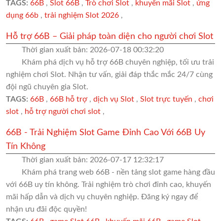
TAGS:
66B
,
Slot 66B
,
Trò chơi Slot
,
khuyến mãi Slot
,
ứng
dụng 66b
,
trải nghiệm Slot 2026
,
Hỗ trợ 66B – Giải pháp toàn diện cho người chơi Slot
Thời gian xuất bản: 2026-07-18 00:32:20
Khám phá dịch vụ hỗ trợ 66B chuyên nghiệp, tối ưu trải
nghiệm chơi Slot. Nhận tư vấn, giải đáp thắc mắc 24/7 cùng
đội ngũ chuyên gia Slot.
TAGS:
66B
,
66B hỗ trợ
,
dịch vụ Slot
,
Slot trực tuyến
,
chơi
slot
,
hỗ trợ người chơi slot
,
66B - Trải Nghiệm Slot Game Đỉnh Cao Với 66B Uy
Tín Không
Thời gian xuất bản: 2026-07-17 12:32:17
Khám phá trang web 66B - nền tảng slot game hàng đầu
với 66B uy tín không. Trải nghiệm trò chơi đỉnh cao, khuyến
mãi hấp dẫn và dịch vụ chuyên nghiệp. Đăng ký ngay để
nhận ưu đãi độc quyền!