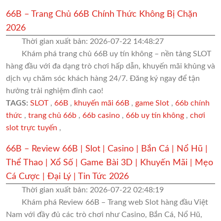
66B – Trang Chủ 66B Chính Thức Không Bị Chặn
2026
Thời gian xuất bản: 2026-07-22 14:48:27
Khám phá trang chủ 66B uy tín không – nền tảng SLOT
hàng đầu với đa dạng trò chơi hấp dẫn, khuyến mãi khủng và
dịch vụ chăm sóc khách hàng 24/7. Đăng ký ngay để tận
hưởng trải nghiệm đỉnh cao!
TAGS:
SLOT
,
66B
,
khuyến mãi 66B
,
game Slot
,
66b chính
thức
,
trang chủ 66b
,
66b casino
,
66b uy tín không
,
chơi
slot trực tuyến
,
66B – Review 66B | Slot | Casino | Bắn Cá | Nổ Hũ |
Thể Thao | Xổ Số | Game Bài 3D | Khuyến Mãi | Mẹo
Cá Cược | Đại Lý | Tin Tức 2026
Thời gian xuất bản: 2026-07-22 02:48:19
Khám phá Review 66B – Trang web Slot hàng đầu Việt
Nam với đầy đủ các trò chơi như Casino, Bắn Cá, Nổ Hũ,