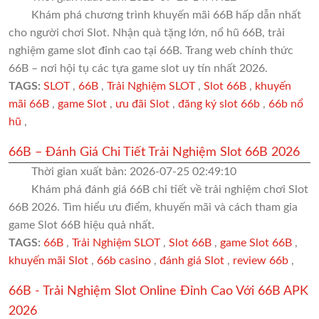
Khám phá chương trình khuyến mãi 66B hấp dẫn nhất
cho người chơi Slot. Nhận quà tặng lớn, nổ hũ 66B, trải
nghiệm game slot đỉnh cao tại 66B. Trang web chính thức
66B – nơi hội tụ các tựa game slot uy tín nhất 2026.
TAGS:
SLOT
,
66B
,
Trải Nghiệm SLOT
,
Slot 66B
,
khuyến
mãi 66B
,
game Slot
,
ưu đãi Slot
,
đăng ký slot 66b
,
66b nổ
hũ
,
66B – Đánh Giá Chi Tiết Trải Nghiệm Slot 66B 2026
Thời gian xuất bản: 2026-07-25 02:49:10
Khám phá đánh giá 66B chi tiết về trải nghiệm chơi Slot
66B 2026. Tìm hiểu ưu điểm, khuyến mãi và cách tham gia
game Slot 66B hiệu quả nhất.
TAGS:
66B
,
Trải Nghiệm SLOT
,
Slot 66B
,
game Slot 66B
,
khuyến mãi Slot
,
66b casino
,
đánh giá Slot
,
review 66b
,
66B - Trải Nghiệm Slot Online Đỉnh Cao Với 66B APK
2026