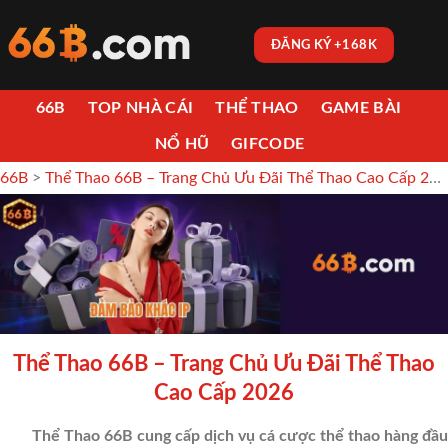
ĐĂNG KÝ +168K
66B
TOP NHÀ CÁI
THỂ THAO
GAME BÀI
NỔ HŨ
GIFCODE
66B
>
Thể Thao 66B – Trang Chủ Ưu Đãi Thể Thao Cao Cấp 2026
Thể Thao 66B – Trang Chủ Ưu Đãi Thể Thao
Cao Cấp 2026
Thể Thao 66B cung cấp dịch vụ cá cược thể thao hàng đầu