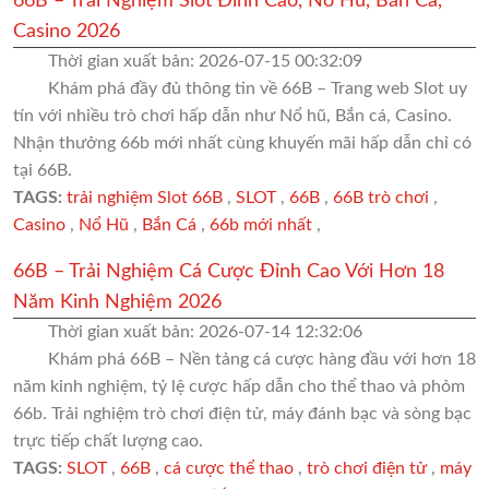
66B – Trải Nghiệm Slot Đỉnh Cao, Nổ Hũ, Bắn Cá,
Casino 2026
Thời gian xuất bản: 2026-07-15 00:32:09
Khám phá đầy đủ thông tin về 66B – Trang web Slot uy
tín với nhiều trò chơi hấp dẫn như Nổ hũ, Bắn cá, Casino.
Nhận thưởng 66b mới nhất cùng khuyến mãi hấp dẫn chỉ có
tại 66B.
TAGS:
trải nghiệm Slot 66B
,
SLOT
,
66B
,
66B trò chơi
,
Casino
,
Nổ Hũ
,
Bắn Cá
,
66b mới nhất
,
66B – Trải Nghiệm Cá Cược Đỉnh Cao Với Hơn 18
Năm Kinh Nghiệm 2026
Thời gian xuất bản: 2026-07-14 12:32:06
Khám phá 66B – Nền tảng cá cược hàng đầu với hơn 18
năm kinh nghiệm, tỷ lệ cược hấp dẫn cho thể thao và phỏm
66b. Trải nghiệm trò chơi điện tử, máy đánh bạc và sòng bạc
trực tiếp chất lượng cao.
TAGS:
SLOT
,
66B
,
cá cược thể thao
,
trò chơi điện tử
,
máy