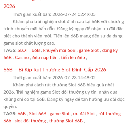
2026
Thời gian xuất bản: 2026-07-24 02:49:05
Khám phá trải nghiệm slot đỉnh cao tại 66B với chương
trình khuyến mãi hấp dẫn. Đăng ký ngay để nhận ưu đãi đặc
biệt cho thành viên mới. Tiến lên 66B mang đến sự đa dạng
game slot chất lượng cao.
TAGS:
SLOT
,
66B
,
khuyến mãi 66B
,
game Slot
,
đăng ký
66B
,
Casino
,
66b nạp tiền
,
tiến lên 66b
,
66B – Bí Kíp Rút Thưởng Slot Đỉnh Cấp 2026
Thời gian xuất bản: 2026-07-23 14:49:02
Khám phá cách rút thưởng Slot 66B hiệu quả nhất
2026. Trải nghiệm game Slot đổi thưởng uy tín, nhận quà
khủng chỉ có tại 66B. Đăng ký ngay để tận hưởng ưu đãi độc
quyền.
TAGS:
66B
,
Slot 66B
,
game Slot
,
ưu đãi Slot
,
rút thưởng
66b
,
slot đổi thưởng
,
thưởng Slot 66B
,