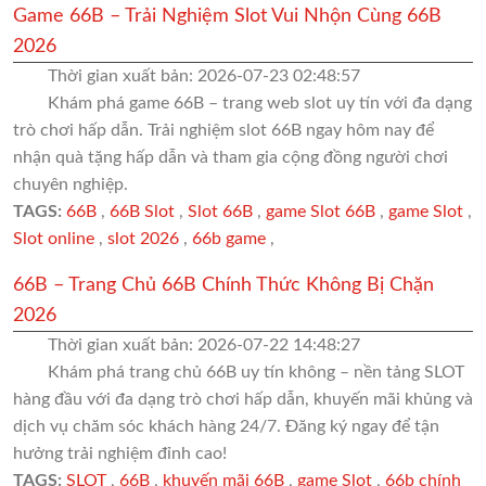
Game 66B – Trải Nghiệm Slot Vui Nhộn Cùng 66B
2026
Thời gian xuất bản: 2026-07-23 02:48:57
Khám phá game 66B – trang web slot uy tín với đa dạng
trò chơi hấp dẫn. Trải nghiệm slot 66B ngay hôm nay để
nhận quà tặng hấp dẫn và tham gia cộng đồng người chơi
chuyên nghiệp.
TAGS:
66B
,
66B Slot
,
Slot 66B
,
game Slot 66B
,
game Slot
,
Slot online
,
slot 2026
,
66b game
,
66B – Trang Chủ 66B Chính Thức Không Bị Chặn
2026
Thời gian xuất bản: 2026-07-22 14:48:27
Khám phá trang chủ 66B uy tín không – nền tảng SLOT
hàng đầu với đa dạng trò chơi hấp dẫn, khuyến mãi khủng và
dịch vụ chăm sóc khách hàng 24/7. Đăng ký ngay để tận
hưởng trải nghiệm đỉnh cao!
TAGS:
SLOT
,
66B
,
khuyến mãi 66B
,
game Slot
,
66b chính