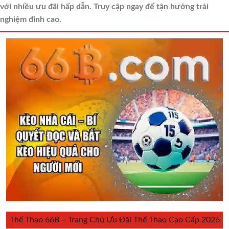
với nhiều ưu đãi hấp dẫn. Truy cập ngay để tận hưởng trải
nghiệm đỉnh cao.
Thể Thao 66B – Trang Chủ Ưu Đãi Thể Thao Cao Cấp 2026