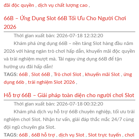
đãi độc quyền
,
dịch vụ chất lượng cao
,
66B – Ứng Dụng Slot 66B Tối Ưu Cho Người Chơi
2026
Thời gian xuất bản: 2026-07-18 12:32:20
Khám phá ứng dụng 66B – nền tảng Slot hàng đầu năm
2026 với hàng ngàn trò chơi hấp dẫn, khuyến mãi độc quyền
và trải nghiệm mượt mà. Tải ngay ứng dụng 66B để tận
hưởng ưu đãi hấp dẫn!
TAGS:
66B
,
Slot 66B
,
Trò chơi Slot
,
khuyến mãi Slot
,
ứng
dụng 66b
,
trải nghiệm Slot 2026
,
Hỗ trợ 66B – Giải pháp toàn diện cho người chơi Slot
Thời gian xuất bản: 2026-07-18 00:32:20
Khám phá dịch vụ hỗ trợ 66B chuyên nghiệp, tối ưu trải
nghiệm chơi Slot. Nhận tư vấn, giải đáp thắc mắc 24/7 cùng
đội ngũ chuyên gia Slot.
TAGS:
66B
,
66B hỗ trợ
,
dịch vụ Slot
,
Slot trực tuyến
,
chơi