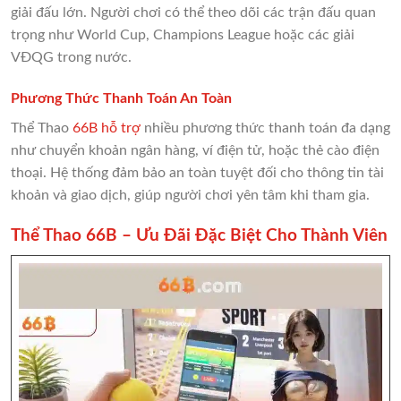
giải đấu lớn. Người chơi có thể theo dõi các trận đấu quan
trọng như World Cup, Champions League hoặc các giải
VĐQG trong nước.
Phương Thức Thanh Toán An Toàn
Thể Thao
66B hỗ trợ
nhiều phương thức thanh toán đa dạng
như chuyển khoản ngân hàng, ví điện tử, hoặc thẻ cào điện
thoại. Hệ thống đảm bảo an toàn tuyệt đối cho thông tin tài
khoản và giao dịch, giúp người chơi yên tâm khi tham gia.
Thể Thao 66B – Ưu Đãi Đặc Biệt Cho Thành Viên