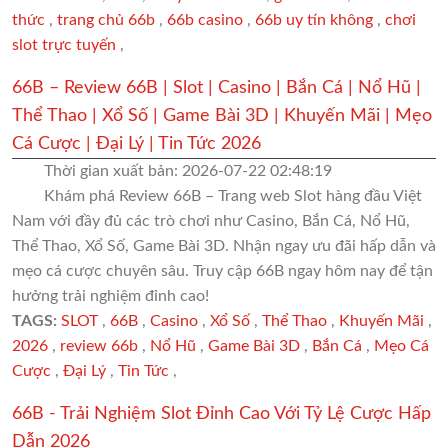
thức
,
trang chủ 66b
,
66b casino
,
66b uy tín không
,
chơi
slot trực tuyến
,
66B – Review 66B | Slot | Casino | Bắn Cá | Nổ Hũ |
Thể Thao | Xổ Số | Game Bài 3D | Khuyến Mãi | Mẹo
Cá Cược | Đại Lý | Tin Tức 2026
Thời gian xuất bản: 2026-07-22 02:48:19
Khám phá Review 66B – Trang web Slot hàng đầu Việt
Nam với đầy đủ các trò chơi như Casino, Bắn Cá, Nổ Hũ,
Thể Thao, Xổ Số, Game Bài 3D. Nhận ngay ưu đãi hấp dẫn và
mẹo cá cược chuyên sâu. Truy cập 66B ngay hôm nay để tận
hưởng trải nghiệm đỉnh cao!
TAGS:
SLOT
,
66B
,
Casino
,
Xổ Số
,
Thể Thao
,
Khuyến Mãi
,
2026
,
review 66b
,
Nổ Hũ
,
Game Bài 3D
,
Bắn Cá
,
Mẹo Cá
Cược
,
Đại Lý
,
Tin Tức
,
66B - Trải Nghiệm Slot Đỉnh Cao Với Tỷ Lệ Cược Hấp
Dẫn 2026