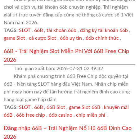
chơi và dịch vụ tài khoản 66b chuyên nghiệp. Trải nghiệm
giải trí trực tuyến đẳng cấp cùng hệ thống cá cược số 1 Việt
Nam năm 2026.
TAGS:
SLOT
,
66B
,
tài khoản 66b
,
đăng ký tài khoản 66b
,
game Slot
,
cá cược Slot
,
66b uy tín
,
66b chính thức
,
66B - Trải Nghiệm Slot Miễn Phí Với 66B Free Chip
2026
Thời gian xuất bản: 2026-07-31 02:49:32
Khám phá chương trình 66B Free Chip độc quyền tại
66B - Nền tảng SLOT hàng đầu Việt Nam. Nhận chip miễn
phí ngay hôm nay để tận hưởng trải nghiệm đỉnh cao cùng
hàng loạt game hấp dẫn!
TAGS:
SLOT
,
66B
,
66B Slot
,
game Slot 66B
,
khuyến mãi
66B
,
66b free chip
,
66b casino
,
chip miễn phí
,
Đăng nhập 66B – Trải Nghiệm Nổ Hũ 66B Đỉnh Cao
2026