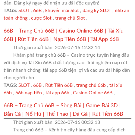
dẫn. Đăng ký ngay để nhận ưu đãi độc quyền!
TAGS:
SLOT
,
66B
,
khuyến mãi Slot
,
đăng ký SLOT
,
66b an
toàn không
,
cược Slot
,
trang chủ Slot
,
66B – Trang Chủ 66B | Casino Online 66B | Tài Xỉu
66B | Rút Tiền 66B | Nạp Tiền 66B | Tải App 66B
Thời gian xuất bản: 2026-07-16 12:32:14
Khám phá trang chủ 66B – Casino trực tuyến hàng đầu
với dịch vụ Tài Xỉu 66B chất lượng cao. Trải nghiệm nạp rút
tiền nhanh chóng, tải app 66B tiện lợi và các ưu đãi hấp dẫn
cho người chơi.
TAGS:
SLOT
,
66B
,
Rút Tiền 66B
,
trang chủ 66b
,
tài xỉu
66b
,
66b nạp tiền
,
tải app 66b
,
Casino Online 66B
,
66B – Trang Chủ 66B – Sòng Bài | Game Bài 3D |
Bắn Cá | Nổ Hũ | Thể Thao | Đá Gà | Rút Tiền 66B
Thời gian xuất bản: 2026-07-16 00:32:13
Trang chủ 66B – Kênh tin cậy hàng đầu cung cấp dịch