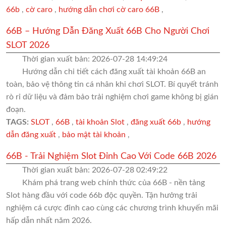
66b
,
cờ caro
,
hướng dẫn chơi cờ caro 66B
,
66B – Hướng Dẫn Đăng Xuất 66B Cho Người Chơi
SLOT 2026
Thời gian xuất bản: 2026-07-28 14:49:24
Hướng dẫn chi tiết cách đăng xuất tài khoản 66B an
toàn, bảo vệ thông tin cá nhân khi chơi SLOT. Bí quyết tránh
rò rỉ dữ liệu và đảm bảo trải nghiệm chơi game không bị gián
đoạn.
TAGS:
SLOT
,
66B
,
tài khoản Slot
,
đăng xuất 66b
,
hướng
dẫn đăng xuất
,
bảo mật tài khoản
,
66B - Trải Nghiệm Slot Đỉnh Cao Với Code 66B 2026
Thời gian xuất bản: 2026-07-28 02:49:22
Khám phá trang web chính thức của 66B - nền tảng
Slot hàng đầu với code 66b độc quyền. Tận hưởng trải
nghiệm cá cược đỉnh cao cùng các chương trình khuyến mãi
hấp dẫn nhất năm 2026.