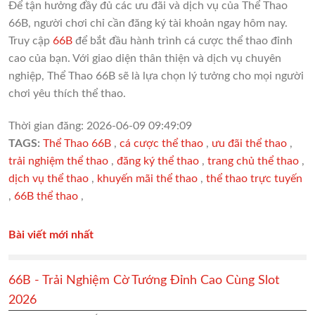
Để tận hưởng đầy đủ các ưu đãi và dịch vụ của Thể Thao
66B, người chơi chỉ cần đăng ký tài khoản ngay hôm nay.
Truy cập
66B
để bắt đầu hành trình cá cược thể thao đỉnh
cao của bạn. Với giao diện thân thiện và dịch vụ chuyên
nghiệp, Thể Thao 66B sẽ là lựa chọn lý tưởng cho mọi người
chơi yêu thích thể thao.
Thời gian đăng: 2026-06-09 09:49:09
TAGS:
Thể Thao 66B
,
cá cược thể thao
,
ưu đãi thể thao
,
trải nghiệm thể thao
,
đăng ký thể thao
,
trang chủ thể thao
,
dịch vụ thể thao
,
khuyến mãi thể thao
,
thể thao trực tuyến
,
66B thể thao
,
Bài viết mới nhất
66B - Trải Nghiệm Cờ Tướng Đỉnh Cao Cùng Slot
2026