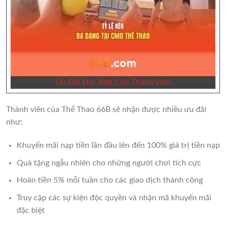
Ưu Đãi Đặc Biệt Cho Thành Viên
Thành viên của Thể Thao 66B sẽ nhận được nhiều ưu đãi
như:
Khuyến mãi nạp tiền lần đầu lên đến 100% giá trị tiền nạp
Quà tặng ngẫu nhiên cho những người chơi tích cực
Hoàn tiền 5% mỗi tuần cho các giao dịch thành công
Truy cập các sự kiện độc quyền và nhận mã khuyến mãi
đặc biệt