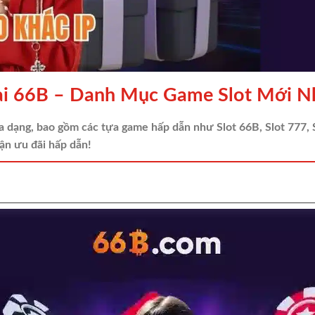
i 66B – Danh Mục Game Slot Mới N
dạng, bao gồm các tựa game hấp dẫn như Slot 66B, Slot 777, Sl
ận ưu đãi hấp dẫn!