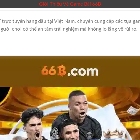
Giới Thiệu Về
Game Bài 66B
í trực tuyến hàng đầu tại Việt Nam, chuyên cung cấp các tựa gam
gười chơi có thể an tâm trải nghiệm mà không lo lắng về rủi ro.