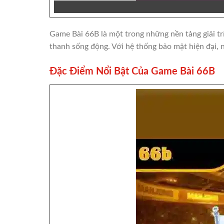
Game Bài 66B là một trong những nền tảng giải tr
thanh sống động. Với hệ thống bảo mật hiện đại, n
Đặc Điểm Nổi Bật Của Game Bài 66B