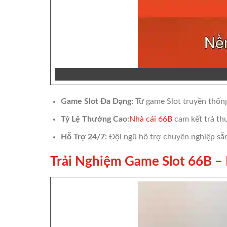
Game Slot Đa Dạng:
Từ game Slot truyền thống
Tỷ Lệ Thưởng Cao:
Nhà cái 66B
cam kết trả th
Hỗ Trợ 24/7:
Đội ngũ hỗ trợ chuyên nghiệp sẵn 
Trải Nghiệm Game Slot 66B – 