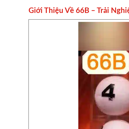
Giới Thiệu Về 66B – Trải Ngh