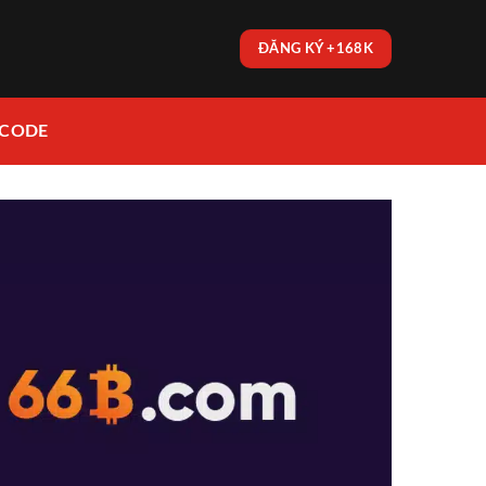
ĐĂNG KÝ +168K
FCODE