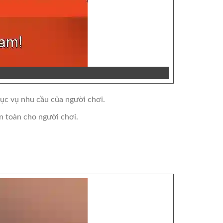
ục vụ nhu cầu của người chơi.
n toàn cho người chơi.