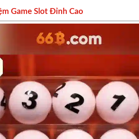
iệm Game Slot Đỉnh Cao