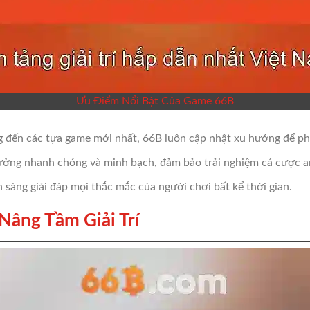
Ưu Điểm Nổi Bật Của
Game 66B
 đến các tựa game mới nhất, 66B luôn cập nhật xu hướng để ph
ưởng nhanh chóng và minh bạch, đảm bảo trải nghiệm cá cược a
sàng giải đáp mọi thắc mắc của người chơi bất kể thời gian.
Nâng Tầm Giải Trí