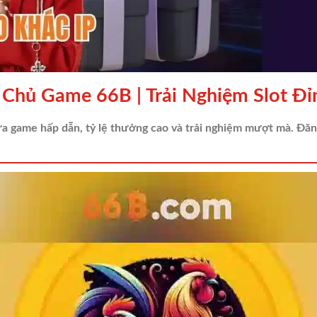
 Chủ Game 66B | Trải Nghiệm Slot Đ
a game hấp dẫn, tỷ lệ thưởng cao và trải nghiệm mượt mà. Đăn