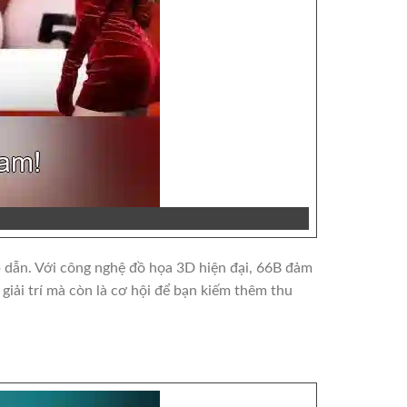
p dẫn. Với công nghệ đồ họa 3D hiện đại, 66B đảm
 giải trí mà còn là cơ hội để bạn kiếm thêm thu