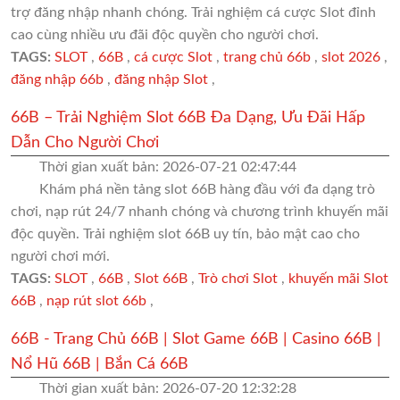
trợ đăng nhập nhanh chóng. Trải nghiệm cá cược Slot đỉnh
cao cùng nhiều ưu đãi độc quyền cho người chơi.
TAGS:
SLOT
,
66B
,
cá cược Slot
,
trang chủ 66b
,
slot 2026
,
đăng nhập 66b
,
đăng nhập Slot
,
66B – Trải Nghiệm Slot 66B Đa Dạng, Ưu Đãi Hấp
Dẫn Cho Người Chơi
Thời gian xuất bản: 2026-07-21 02:47:44
Khám phá nền tảng slot 66B hàng đầu với đa dạng trò
chơi, nạp rút 24/7 nhanh chóng và chương trình khuyến mãi
độc quyền. Trải nghiệm slot 66B uy tín, bảo mật cao cho
người chơi mới.
TAGS:
SLOT
,
66B
,
Slot 66B
,
Trò chơi Slot
,
khuyến mãi Slot
66B
,
nạp rút slot 66b
,
66B - Trang Chủ 66B | Slot Game 66B | Casino 66B |
Nổ Hũ 66B | Bắn Cá 66B
Thời gian xuất bản: 2026-07-20 12:32:28