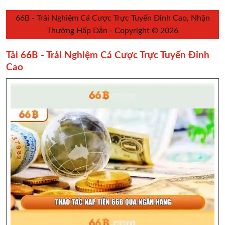
66B - Trải Nghiệm Cá Cược Trực Tuyến Đỉnh Cao, Nhận
Thưởng Hấp Dẫn - Copyright © 2026
Tải 66B - Trải Nghiệm Cá Cược Trực Tuyến Đỉnh
Cao