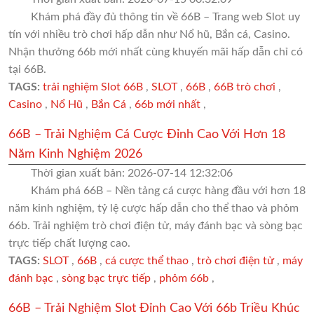
Khám phá đầy đủ thông tin về 66B – Trang web Slot uy
tín với nhiều trò chơi hấp dẫn như Nổ hũ, Bắn cá, Casino.
Nhận thưởng 66b mới nhất cùng khuyến mãi hấp dẫn chỉ có
tại 66B.
TAGS:
trải nghiệm Slot 66B
,
SLOT
,
66B
,
66B trò chơi
,
Casino
,
Nổ Hũ
,
Bắn Cá
,
66b mới nhất
,
66B – Trải Nghiệm Cá Cược Đỉnh Cao Với Hơn 18
Năm Kinh Nghiệm 2026
Thời gian xuất bản: 2026-07-14 12:32:06
Khám phá 66B – Nền tảng cá cược hàng đầu với hơn 18
năm kinh nghiệm, tỷ lệ cược hấp dẫn cho thể thao và phỏm
66b. Trải nghiệm trò chơi điện tử, máy đánh bạc và sòng bạc
trực tiếp chất lượng cao.
TAGS:
SLOT
,
66B
,
cá cược thể thao
,
trò chơi điện tử
,
máy
đánh bạc
,
sòng bạc trực tiếp
,
phỏm 66b
,
66B – Trải Nghiệm Slot Đỉnh Cao Với 66b Triều Khúc