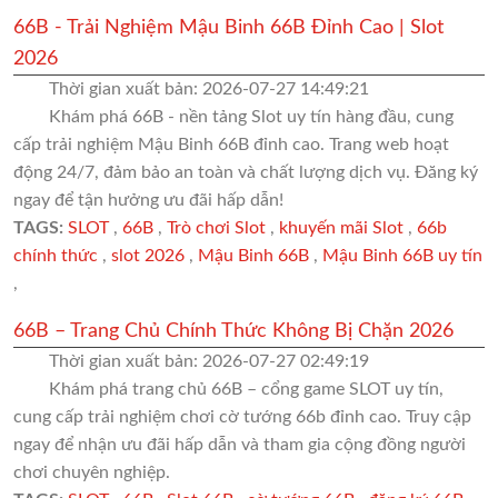
66B - Trải Nghiệm Mậu Binh 66B Đỉnh Cao | Slot
2026
Thời gian xuất bản: 2026-07-27 14:49:21
Khám phá 66B - nền tảng Slot uy tín hàng đầu, cung
cấp trải nghiệm Mậu Binh 66B đỉnh cao. Trang web hoạt
động 24/7, đảm bảo an toàn và chất lượng dịch vụ. Đăng ký
ngay để tận hưởng ưu đãi hấp dẫn!
TAGS:
SLOT
,
66B
,
Trò chơi Slot
,
khuyến mãi Slot
,
66b
chính thức
,
slot 2026
,
Mậu Binh 66B
,
Mậu Binh 66B uy tín
,
66B – Trang Chủ Chính Thức Không Bị Chặn 2026
Thời gian xuất bản: 2026-07-27 02:49:19
Khám phá trang chủ 66B – cổng game SLOT uy tín,
cung cấp trải nghiệm chơi cờ tướng 66b đỉnh cao. Truy cập
ngay để nhận ưu đãi hấp dẫn và tham gia cộng đồng người
chơi chuyên nghiệp.