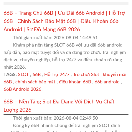
66B – Trang Chủ 66B | Ưu Đãi 66b Android | Hỗ Trợ
66B | Chính Sách Bảo Mật 66B | Điều Khoản 66b
Android | Sơ Đồ Mạng 66B 2026
Thời gian xuất bản: 2026-08-04 14:49:51
Khám phá nền tảng SLOT 66B với ưu đãi 66b android
hấp dẫn, bảo mật tuyệt đối và đa dạng trò chơi. Trải nghiệm
dịch vụ chuyên nghiệp, hỗ trợ 24/7 và điều khoản rõ ràng
nhất 2026.
TAGS:
SLOT
,
66B
,
Hỗ Trợ 24/7
,
Trò chơi Slot
,
khuyến mãi
66B
,
chính sách bảo mật
,
điều khoản 66B
,
66b android
,
66B Android 2026
,
66B – Nền Tảng Slot Đa Dạng Với Dịch Vụ Chất
Lượng 2026
Thời gian xuất bản: 2026-08-04 02:49:50
Đăng ký 66B nhanh chóng để trải nghiệm SLOT đỉnh