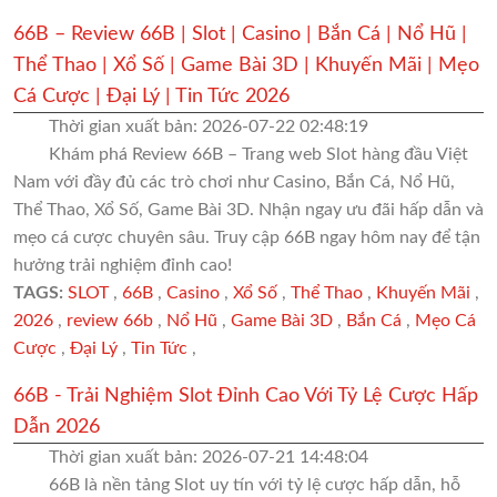
66B – Review 66B | Slot | Casino | Bắn Cá | Nổ Hũ |
Thể Thao | Xổ Số | Game Bài 3D | Khuyến Mãi | Mẹo
Cá Cược | Đại Lý | Tin Tức 2026
Thời gian xuất bản: 2026-07-22 02:48:19
Khám phá Review 66B – Trang web Slot hàng đầu Việt
Nam với đầy đủ các trò chơi như Casino, Bắn Cá, Nổ Hũ,
Thể Thao, Xổ Số, Game Bài 3D. Nhận ngay ưu đãi hấp dẫn và
mẹo cá cược chuyên sâu. Truy cập 66B ngay hôm nay để tận
hưởng trải nghiệm đỉnh cao!
TAGS:
SLOT
,
66B
,
Casino
,
Xổ Số
,
Thể Thao
,
Khuyến Mãi
,
2026
,
review 66b
,
Nổ Hũ
,
Game Bài 3D
,
Bắn Cá
,
Mẹo Cá
Cược
,
Đại Lý
,
Tin Tức
,
66B - Trải Nghiệm Slot Đỉnh Cao Với Tỷ Lệ Cược Hấp
Dẫn 2026
Thời gian xuất bản: 2026-07-21 14:48:04
66B là nền tảng Slot uy tín với tỷ lệ cược hấp dẫn, hỗ