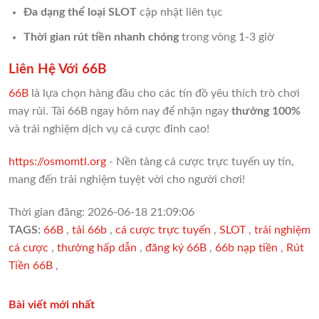
Đa dạng thể loại SLOT
cập nhật liên tục
Thời gian rút tiền nhanh chóng
trong vòng 1-3 giờ
Liên Hệ Với 66B
66B
là lựa chọn hàng đầu cho các tín đồ yêu thích trò chơi
may rủi. Tải 66B ngay hôm nay để nhận ngay
thưởng 100%
và trải nghiệm dịch vụ cá cược đỉnh cao!
https://osmomtl.org
- Nền tảng cá cược trực tuyến uy tín,
mang đến trải nghiệm tuyệt vời cho người chơi!
Thời gian đăng: 2026-06-18 21:09:06
TAGS:
66B
,
tải 66b
,
cá cược trực tuyến
,
SLOT
,
trải nghiệm
cá cược
,
thưởng hấp dẫn
,
đăng ký 66B
,
66b nạp tiền
,
Rút
Tiền 66B
,
Bài viết mới nhất