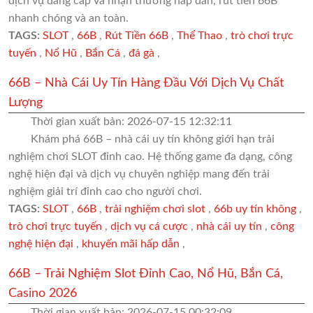
dịch vụ đẳng cấp và nhận thưởng hấp dẫn, rút tiền 66B
nhanh chóng và an toàn.
TAGS:
SLOT
,
66B
,
Rút Tiền 66B
,
Thể Thao
,
trò chơi trực
tuyến
,
Nổ Hũ
,
Bắn Cá
,
đá gà
,
66B – Nhà Cái Uy Tín Hàng Đầu Với Dịch Vụ Chất
Lượng
Thời gian xuất bản: 2026-07-15 12:32:11
Khám phá 66B – nhà cái uy tín không giới hạn trải
nghiệm chơi SLOT đỉnh cao. Hệ thống game đa dạng, công
nghệ hiện đại và dịch vụ chuyên nghiệp mang đến trải
nghiệm giải trí đỉnh cao cho người chơi.
TAGS:
SLOT
,
66B
,
trải nghiệm chơi slot
,
66b uy tín không
,
trò chơi trực tuyến
,
dịch vụ cá cược
,
nhà cái uy tín
,
công
nghệ hiện đại
,
khuyến mãi hấp dẫn
,
66B – Trải Nghiệm Slot Đỉnh Cao, Nổ Hũ, Bắn Cá,
Casino 2026
Thời gian xuất bản: 2026-07-15 00:32:09