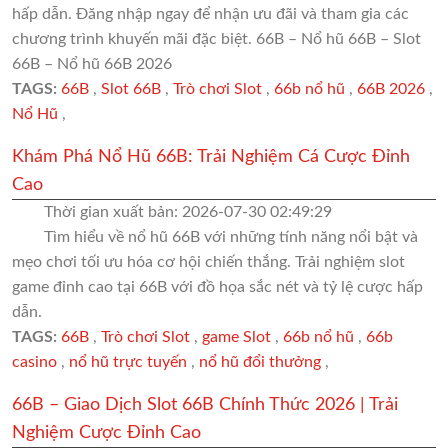
hấp dẫn. Đăng nhập ngay để nhận ưu đãi và tham gia các
chương trình khuyến mãi đặc biệt. 66B – Nổ hũ 66B – Slot
66B – Nổ hũ 66B 2026
TAGS:
66B
,
Slot 66B
,
Trò chơi Slot
,
66b nổ hũ
,
66B 2026
,
Nổ Hũ
,
Khám Phá Nổ Hũ 66B: Trải Nghiệm Cá Cược Đỉnh
Cao
Thời gian xuất bản: 2026-07-30 02:49:29
Tìm hiểu về nổ hũ 66B với những tính năng nổi bật và
mẹo chơi tối ưu hóa cơ hội chiến thắng. Trải nghiệm slot
game đỉnh cao tại 66B với đồ họa sắc nét và tỷ lệ cược hấp
dẫn.
TAGS:
66B
,
Trò chơi Slot
,
game Slot
,
66b nổ hũ
,
66b
casino
,
nổ hũ trực tuyến
,
nổ hũ đổi thưởng
,
66B – Giao Dịch Slot 66B Chính Thức 2026 | Trải
Nghiệm Cược Đỉnh Cao