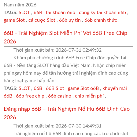
Nam năm 2026.
TAGS:
SLOT
,
66B
,
tài khoản 66b
,
đăng ký tài khoản 66b
,
game Slot
,
cá cược Slot
,
66b uy tín
,
66b chính thức
,
66B - Trải Nghiệm Slot Miễn Phí Với 66B Free Chip
2026
Thời gian xuất bản: 2026-07-31 02:49:32
Khám phá chương trình 66B Free Chip độc quyền tại
66B - Nền tảng SLOT hàng đầu Việt Nam. Nhận chip miễn
phí ngay hôm nay để tận hưởng trải nghiệm đỉnh cao cùng
hàng loạt game hấp dẫn!
TAGS:
SLOT
,
66B
,
66B Slot
,
game Slot 66B
,
khuyến mãi
66B
,
66b free chip
,
66b casino
,
chip miễn phí
,
Đăng nhập 66B – Trải Nghiệm Nổ Hũ 66B Đỉnh Cao
2026
Thời gian xuất bản: 2026-07-30 14:49:31
Trải nghiệm nổ hũ 66B đỉnh cao cùng các trò chơi slot