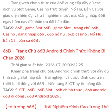
Trang web chính thức của 66B cung cấp đầy đủ các
dịch vụ Slot Game, Casino trực tuyến, Nổ Hũ, Bắn Cá với
giao diện hiện đại và trải nghiệm mượt mà. Đăng nhập 66B
ngay hôm nay để nhận ưu đãi hấp dẫn.
TAGS:
66B
,
game Slot 66B
,
game Slot
,
trang chủ 66b
,
Casino
,
đăng nhập 66b
,
66b nổ hũ
,
66b casino
,
Nổ Hũ
,
Bắn Cá
,
bắn cá 66B
,
66B – Trang Chủ 66B Android Chính Thức Không Bị
Chặn 2026
Thời gian xuất bản: 2026-07-20 00:32:25
Khám phá trang chủ 66B Android chính thức với đầy đủ
tính năng Slot hấp dẫn. Trải nghiệm cá cược đỉnh cao trên
thiết bị di động với 66B – Nền tảng SLOT uy tín hàng đầu.
TAGS:
SLOT
,
66B
,
66B Slot
,
66b chính thức
,
66b android
,
66B di động
,
66B Android 2026
,
【cờ tướng 66B】 – Trải Nghiệm Đỉnh Cao Trong Thế