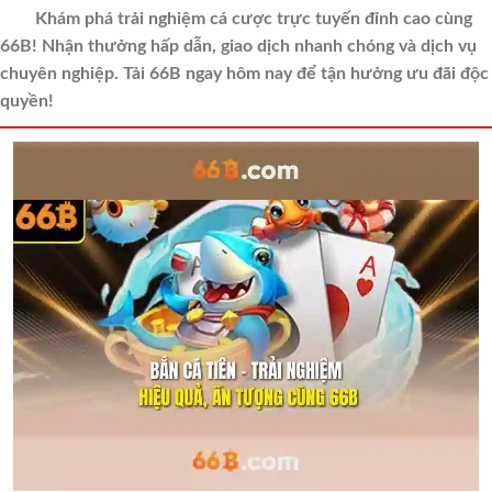
Khám phá trải nghiệm cá cược trực tuyến đỉnh cao cùng
66B! Nhận thưởng hấp dẫn, giao dịch nhanh chóng và dịch vụ
chuyên nghiệp. Tải 66B ngay hôm nay để tận hưởng ưu đãi độc
quyền!