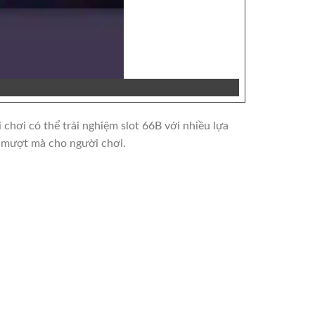
chơi có thể trải nghiệm slot 66B với nhiều lựa
m mượt mà cho người chơi.