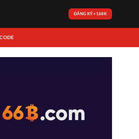
ĐĂNG KÝ +168K
FCODE