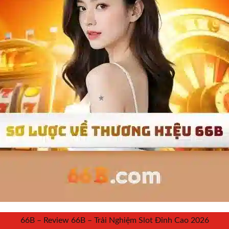
66B – Review 66B – Trải Nghiệm Slot Đỉnh Cao 2026