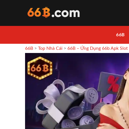
66B
66B
>
Top Nhà Cái
>
66B – Ứng Dụng 66b Apk Slot