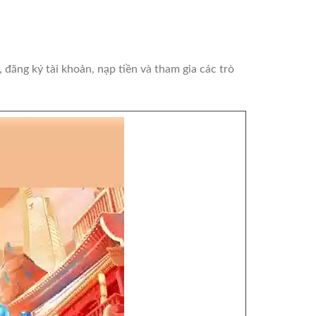
, đăng ký tài khoản, nạp tiền và tham gia các trò