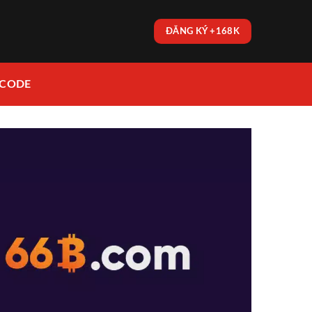
ĐĂNG KÝ +168K
FCODE