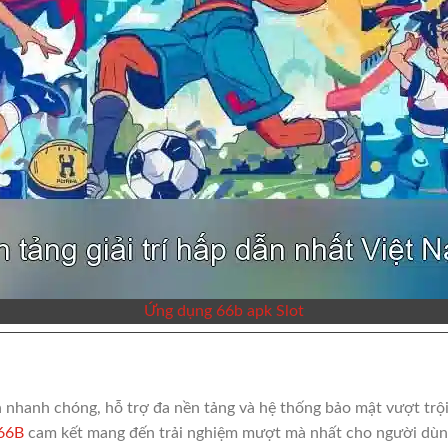
Ứng dụng 66b
apk Slot
n nhanh chóng, hỗ trợ đa nền tảng và hệ thống bảo mật vượt trộ
66B
cam kết mang đến trải nghiệm mượt mà nhất cho người dùn