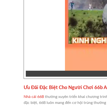
Ưu Đãi Đặc Biệt Cho Người Chơi 66b 
Nhà cái 66B
thường xuyên triển khai chương trình
đặc biệt, 66B luôn mang đến cơ hội trúng thưởng