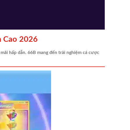
h Cao 2026
 mãi hấp dẫn. 66B mang đến trải nghiệm cá cược