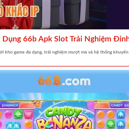
 Dụng 66b Apk Slot Trải Nghiệm Đỉn
ới kho game đa dạng, trải nghiệm mượt mà và hệ thống khuyến