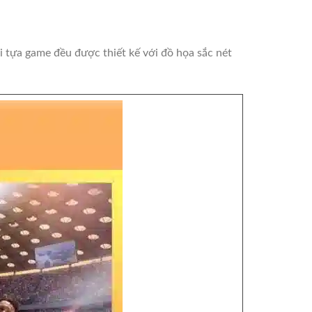
 tựa game đều được thiết kế với đồ họa sắc nét