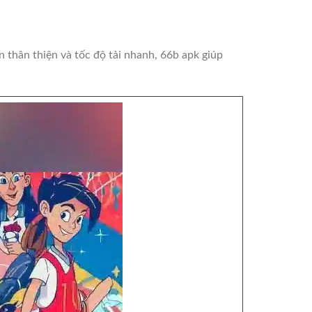
n thân thiện và tốc độ tải nhanh, 66b apk giúp