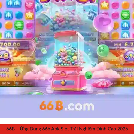
66B – Ứng Dụng 66b Apk Slot Trải Nghiệm Đỉnh Cao 2026